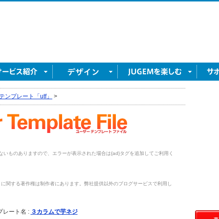
テンプレート「utf」
>
がないものありますので、エラーが表示された場合は{ad}タグを追加してご利用く
トに関する著作権は制作者にあります。弊社提供以外のブログサービスで利用し
。
プレート名 :
３カラムで芋ネジ