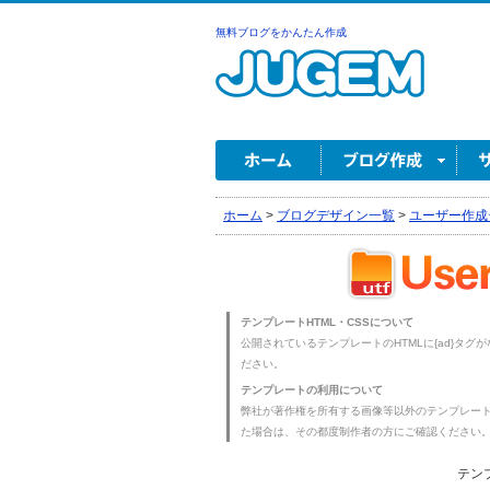
無料ブログをかんたん作成
ホーム
>
ブログデザイン一覧
>
ユーザー作成
テンプレートHTML・CSSについて
公開されているテンプレートのHTMLに{ad}タグ
ださい。
テンプレートの利用について
弊社が著作権を所有する画像等以外のテンプレー
た場合は、その都度制作者の方にご確認ください
テン