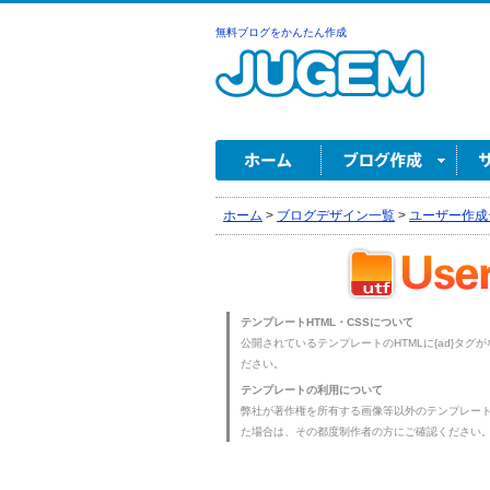
無料ブログをかんたん作成
ホーム
>
ブログデザイン一覧
>
ユーザー作成
テンプレートHTML・CSSについて
公開されているテンプレートのHTMLに{ad}タグ
ださい。
テンプレートの利用について
弊社が著作権を所有する画像等以外のテンプレー
た場合は、その都度制作者の方にご確認ください