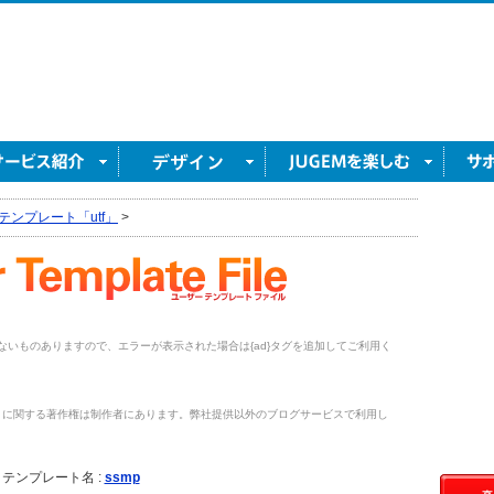
テンプレート「utf」
>
がないものありますので、エラーが表示された場合は{ad}タグを追加してご利用く
トに関する著作権は制作者にあります。弊社提供以外のブログサービスで利用し
。
テンプレート名 :
ssmp