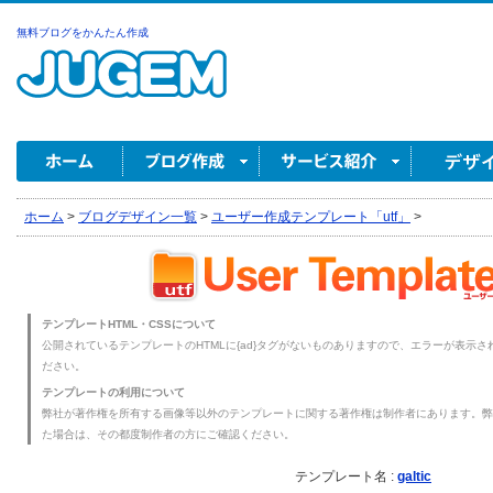
無料ブログをかんたん作成
ホーム
>
ブログデザイン一覧
>
ユーザー作成テンプレート「utf」
>
テンプレートHTML・CSSについて
公開されているテンプレートのHTMLに{ad}タグがないものありますので、エラーが表示され
ださい。
テンプレートの利用について
弊社が著作権を所有する画像等以外のテンプレートに関する著作権は制作者にあります。弊
た場合は、その都度制作者の方にご確認ください。
テンプレート名 :
galtic