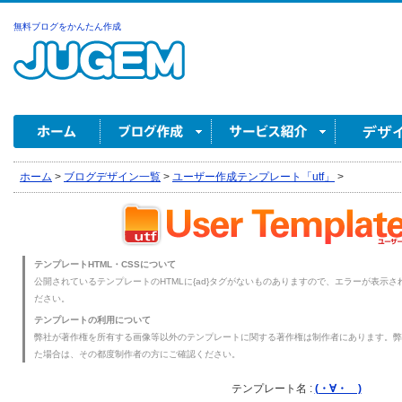
無料ブログをかんたん作成
ホーム
>
ブログデザイン一覧
>
ユーザー作成テンプレート「utf」
>
テンプレートHTML・CSSについて
公開されているテンプレートのHTMLに{ad}タグがないものありますので、エラーが表示され
ださい。
テンプレートの利用について
弊社が著作権を所有する画像等以外のテンプレートに関する著作権は制作者にあります。弊
た場合は、その都度制作者の方にご確認ください。
テンプレート名 :
(・∀・ )