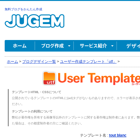
無料ブログをかんたん作成
ホーム
>
ブログデザイン一覧
>
ユーザー作成テンプレート「utf」
>
テンプレートHTML・CSSについて
公開されているテンプレートのHTMLに{ad}タグがないものありますので、エラーが表示され
ださい。
テンプレートの利用について
弊社が著作権を所有する画像等以外のテンプレートに関する著作権は制作者にあります。弊
た場合は、その都度制作者の方にご確認ください。
テンプレート名 :
tout blanc