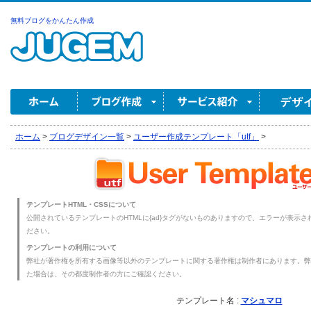
無料ブログをかんたん作成
ホーム
>
ブログデザイン一覧
>
ユーザー作成テンプレート「utf」
>
テンプレートHTML・CSSについて
公開されているテンプレートのHTMLに{ad}タグがないものありますので、エラーが表示され
ださい。
テンプレートの利用について
弊社が著作権を所有する画像等以外のテンプレートに関する著作権は制作者にあります。弊
た場合は、その都度制作者の方にご確認ください。
テンプレート名 :
マシュマロ