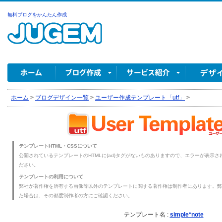
無料ブログをかんたん作成
ホーム
>
ブログデザイン一覧
>
ユーザー作成テンプレート「utf」
>
テンプレートHTML・CSSについて
公開されているテンプレートのHTMLに{ad}タグがないものありますので、エラーが表示され
ださい。
テンプレートの利用について
弊社が著作権を所有する画像等以外のテンプレートに関する著作権は制作者にあります。弊
た場合は、その都度制作者の方にご確認ください。
テンプレート名 :
simple*note