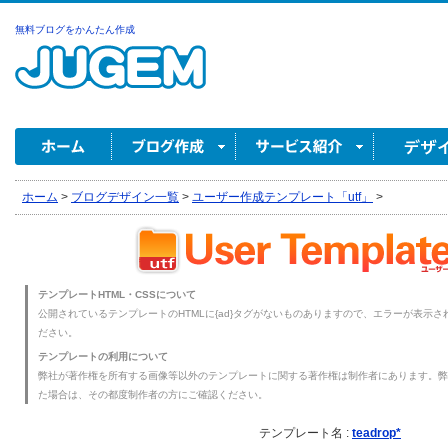
無料ブログをかんたん作成
ホーム
>
ブログデザイン一覧
>
ユーザー作成テンプレート「utf」
>
テンプレートHTML・CSSについて
公開されているテンプレートのHTMLに{ad}タグがないものありますので、エラーが表示され
ださい。
テンプレートの利用について
弊社が著作権を所有する画像等以外のテンプレートに関する著作権は制作者にあります。弊
た場合は、その都度制作者の方にご確認ください。
テンプレート名 :
teadrop*