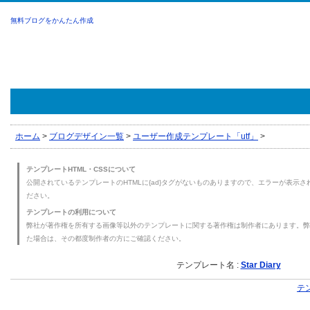
無料ブログをかんたん作成
ホーム
>
ブログデザイン一覧
>
ユーザー作成テンプレート「utf」
>
テンプレートHTML・CSSについて
公開されているテンプレートのHTMLに{ad}タグがないものありますので、エラーが表示され
ださい。
テンプレートの利用について
弊社が著作権を所有する画像等以外のテンプレートに関する著作権は制作者にあります。弊
た場合は、その都度制作者の方にご確認ください。
テンプレート名 :
Star Diary
テ