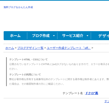
無料ブログをかんたん作成
ホーム
>
ブログデザイン一覧
>
ユーザー作成テンプレート「utf」
>
テンプレートHTML・CSSについて
公開されているテンプレートのHTMLに{ad}タグがないものありますので、エラーが表示され
ださい。
テンプレートの利用について
弊社が著作権を所有する画像等以外のテンプレートに関する著作権は制作者にあります。弊
た場合は、その都度制作者の方にご確認ください。
テンプレート名 :
ドクロ*黒
テ