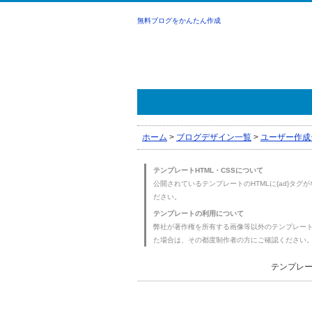
無料ブログをかんたん作成
ホーム
>
ブログデザイン一覧
>
ユーザー作成
テンプレートHTML・CSSについて
公開されているテンプレートのHTMLに{ad}タグ
ださい。
テンプレートの利用について
弊社が著作権を所有する画像等以外のテンプレー
た場合は、その都度制作者の方にご確認ください
テンプレー