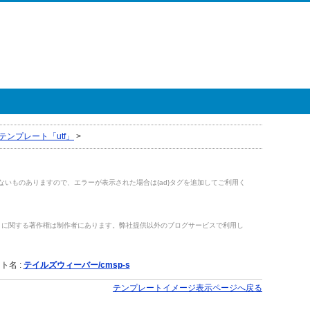
テンプレート「utf」
>
がないものありますので、エラーが表示された場合は{ad}タグを追加してご利用く
トに関する著作権は制作者にあります。弊社提供以外のブログサービスで利用し
。
ト名 :
テイルズウィーバー/cmsp-s
テンプレートイメージ表示ページへ戻る