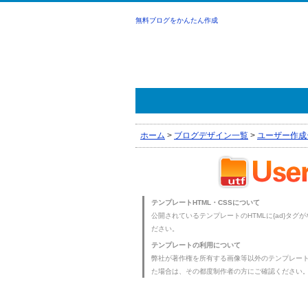
無料ブログをかんたん作成
ホーム
>
ブログデザイン一覧
>
ユーザー作成
テンプレートHTML・CSSについて
公開されているテンプレートのHTMLに{ad}タグ
ださい。
テンプレートの利用について
弊社が著作権を所有する画像等以外のテンプレー
た場合は、その都度制作者の方にご確認ください