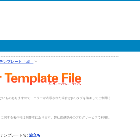
テンプレート「utf」
>
がないものありますので、エラーが表示された場合は{ad}タグを追加してご利用く
トに関する著作権は制作者にあります。弊社提供以外のブログサービスで利用し
。
テンプレート名 :
旅立ち