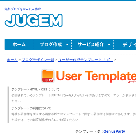
無料ブログをかんたん作成
ホーム
>
ブログデザイン一覧
>
ユーザー作成テンプレート「utf」
>
テンプレートHTML・CSSについて
公開されているテンプレートのHTMLに{ad}タグがないものありますので、エラーが表示され
ださい。
テンプレートの利用について
弊社が著作権を所有する画像等以外のテンプレートに関する著作権は制作者にあります。弊
た場合は、その都度制作者の方にご確認ください。
テンプレート名 :
GeniusParty