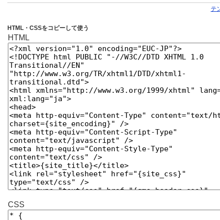
テ
HTML・CSSをコピーして使う
HTML
CSS