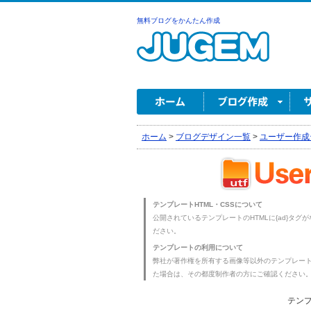
無料ブログをかんたん作成
ホーム
>
ブログデザイン一覧
>
ユーザー作成
テンプレートHTML・CSSについて
公開されているテンプレートのHTMLに{ad}タグ
ださい。
テンプレートの利用について
弊社が著作権を所有する画像等以外のテンプレー
た場合は、その都度制作者の方にご確認ください
テンプ