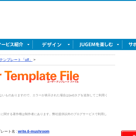
テンプレート「utf」
>
がないものありますので、エラーが表示された場合は{ad}タグを追加してご利用く
トに関する著作権は制作者にあります。弊社提供以外のブログサービスで利用し
。
レート名 :
write.6-mushroom