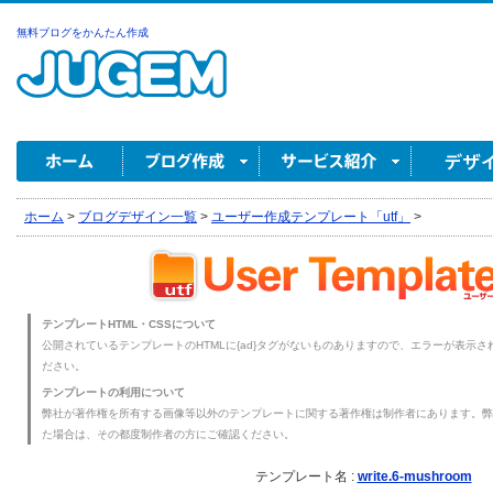
無料ブログをかんたん作成
ホーム
>
ブログデザイン一覧
>
ユーザー作成テンプレート「utf」
>
テンプレートHTML・CSSについて
公開されているテンプレートのHTMLに{ad}タグがないものありますので、エラーが表示され
ださい。
テンプレートの利用について
弊社が著作権を所有する画像等以外のテンプレートに関する著作権は制作者にあります。弊
た場合は、その都度制作者の方にご確認ください。
テンプレート名 :
write.6-mushroom