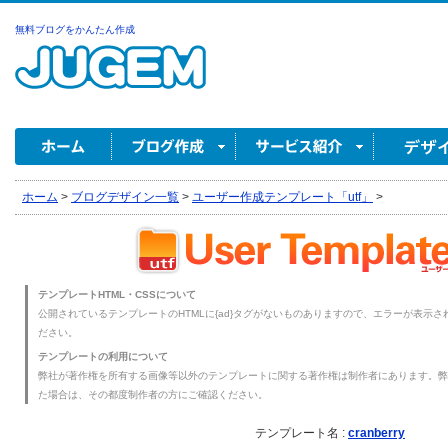
無料ブログをかんたん作成
ホーム
>
ブログデザイン一覧
>
ユーザー作成テンプレート「utf」
>
テンプレートHTML・CSSについて
公開されているテンプレートのHTMLに{ad}タグがないものありますので、エラーが表示され
ださい。
テンプレートの利用について
弊社が著作権を所有する画像等以外のテンプレートに関する著作権は制作者にあります。弊
た場合は、その都度制作者の方にご確認ください。
テンプレート名 :
cranberry