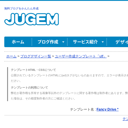
無料ブログをかんたん作成
ホーム
>
ブログデザイン一覧
>
ユーザー作成テンプレート「utf」
>
テンプレートHTML・CSSについて
公開されているテンプレートのHTMLに{ad}タグがないものありますので、エラーが表示され
ださい。
テンプレートの利用について
弊社が著作権を所有する画像等以外のテンプレートに関する著作権は制作者にあります。弊
た場合は、その都度制作者の方にご確認ください。
テンプレート名 :
Fancy Drive *
テ