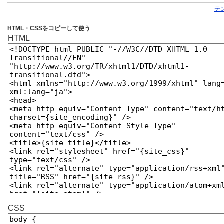
テ
HTML・CSSをコピーして使う
HTML
CSS