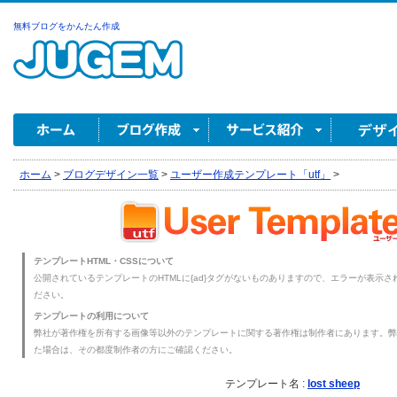
無料ブログをかんたん作成
ホーム
>
ブログデザイン一覧
>
ユーザー作成テンプレート「utf」
>
テンプレートHTML・CSSについて
公開されているテンプレートのHTMLに{ad}タグがないものありますので、エラーが表示され
ださい。
テンプレートの利用について
弊社が著作権を所有する画像等以外のテンプレートに関する著作権は制作者にあります。弊
た場合は、その都度制作者の方にご確認ください。
テンプレート名 :
lost sheep