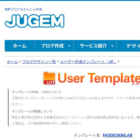
無料ブログをかんたん作成
ホーム
>
ブログデザイン一覧
>
ユーザー作成テンプレート「utf」
>
テンプレートHTML・CSSについて
公開されているテンプレートのHTMLに{ad}タグがないものありますので、エラーが表示され
ださい。
テンプレートの利用について
弊社が著作権を所有する画像等以外のテンプレートに関する著作権は制作者にあります。弊
た場合は、その都度制作者の方にご確認ください。
テンプレート名 :
FADDESIGNLAB