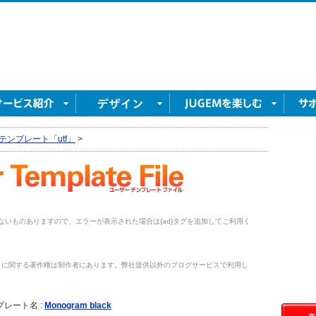
テンプレート「utf」
>
がないものありますので、エラーが表示された場合は{ad}タグを追加してご利用く
トに関する著作権は制作者にあります。弊社提供以外のブログサービスで利用し
。
プレート名 :
Monogram black