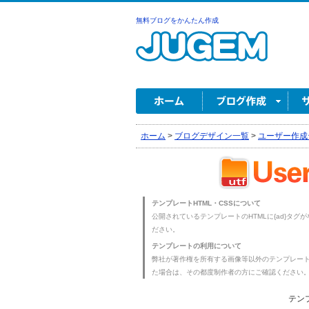
無料ブログをかんたん作成
ホーム
>
ブログデザイン一覧
>
ユーザー作成
テンプレートHTML・CSSについて
公開されているテンプレートのHTMLに{ad}タグ
ださい。
テンプレートの利用について
弊社が著作権を所有する画像等以外のテンプレー
た場合は、その都度制作者の方にご確認ください
テン