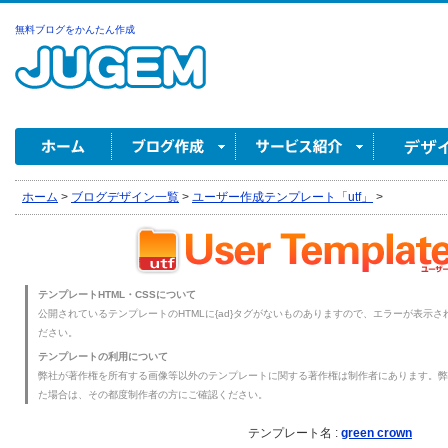
無料ブログをかんたん作成
ホーム
>
ブログデザイン一覧
>
ユーザー作成テンプレート「utf」
>
テンプレートHTML・CSSについて
公開されているテンプレートのHTMLに{ad}タグがないものありますので、エラーが表示され
ださい。
テンプレートの利用について
弊社が著作権を所有する画像等以外のテンプレートに関する著作権は制作者にあります。弊
た場合は、その都度制作者の方にご確認ください。
テンプレート名 :
green crown