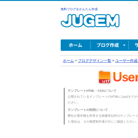
無料ブログをかんたん作成
ホーム
>
ブログデザイン一覧
>
ユーザー作成
テンプレートHTML・CSSについて
公開されているテンプレートのHTMLに{ad}タグ
ださい。
テンプレートの利用について
弊社が著作権を所有する画像等以外のテンプレー
た場合は、その都度制作者の方にご確認ください