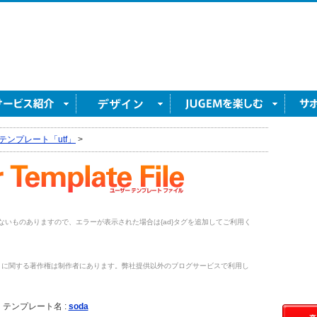
テンプレート「utf」
>
がないものありますので、エラーが表示された場合は{ad}タグを追加してご利用く
トに関する著作権は制作者にあります。弊社提供以外のブログサービスで利用し
。
テンプレート名 :
soda