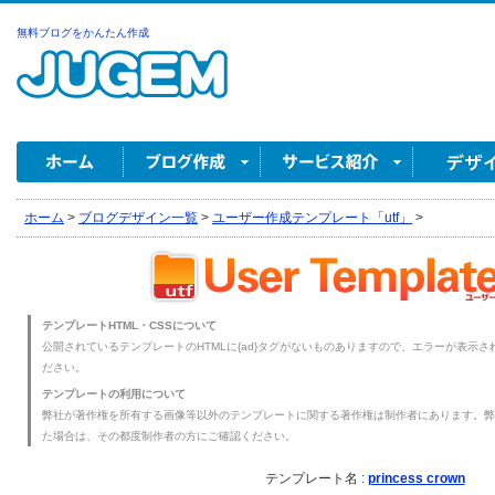
無料ブログをかんたん作成
ホーム
>
ブログデザイン一覧
>
ユーザー作成テンプレート「utf」
>
テンプレートHTML・CSSについて
公開されているテンプレートのHTMLに{ad}タグがないものありますので、エラーが表示され
ださい。
テンプレートの利用について
弊社が著作権を所有する画像等以外のテンプレートに関する著作権は制作者にあります。弊
た場合は、その都度制作者の方にご確認ください。
テンプレート名 :
princess crown