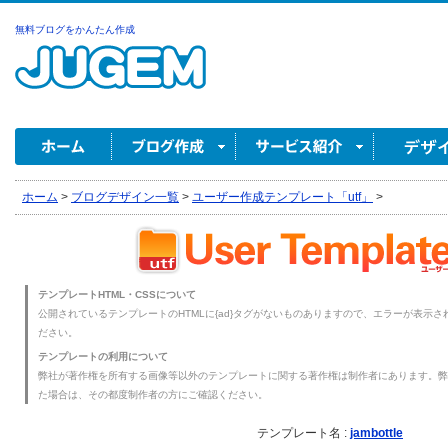
無料ブログをかんたん作成
ホーム
>
ブログデザイン一覧
>
ユーザー作成テンプレート「utf」
>
テンプレートHTML・CSSについて
公開されているテンプレートのHTMLに{ad}タグがないものありますので、エラーが表示され
ださい。
テンプレートの利用について
弊社が著作権を所有する画像等以外のテンプレートに関する著作権は制作者にあります。弊
た場合は、その都度制作者の方にご確認ください。
テンプレート名 :
jambottle