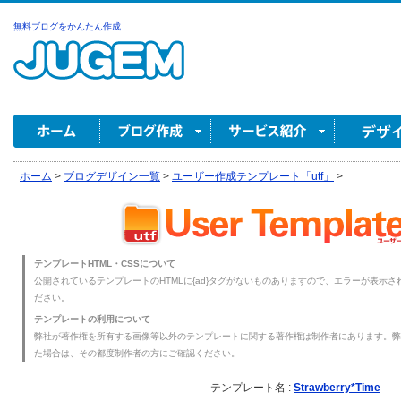
無料ブログをかんたん作成
ホーム
>
ブログデザイン一覧
>
ユーザー作成テンプレート「utf」
>
テンプレートHTML・CSSについて
公開されているテンプレートのHTMLに{ad}タグがないものありますので、エラーが表示され
ださい。
テンプレートの利用について
弊社が著作権を所有する画像等以外のテンプレートに関する著作権は制作者にあります。弊
た場合は、その都度制作者の方にご確認ください。
テンプレート名 :
Strawberry*Time