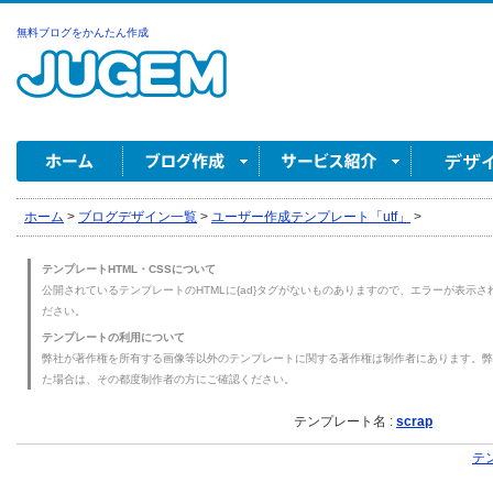
無料ブログをかんたん作成
ホーム
>
ブログデザイン一覧
>
ユーザー作成テンプレート「utf」
>
テンプレートHTML・CSSについて
公開されているテンプレートのHTMLに{ad}タグがないものありますので、エラーが表示され
ださい。
テンプレートの利用について
弊社が著作権を所有する画像等以外のテンプレートに関する著作権は制作者にあります。弊
た場合は、その都度制作者の方にご確認ください。
テンプレート名 :
scrap
テ