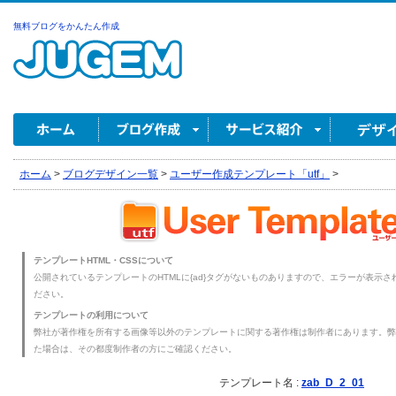
無料ブログをかんたん作成
ホーム
>
ブログデザイン一覧
>
ユーザー作成テンプレート「utf」
>
テンプレートHTML・CSSについて
公開されているテンプレートのHTMLに{ad}タグがないものありますので、エラーが表示され
ださい。
テンプレートの利用について
弊社が著作権を所有する画像等以外のテンプレートに関する著作権は制作者にあります。弊
た場合は、その都度制作者の方にご確認ください。
テンプレート名 :
zab_D_2_01