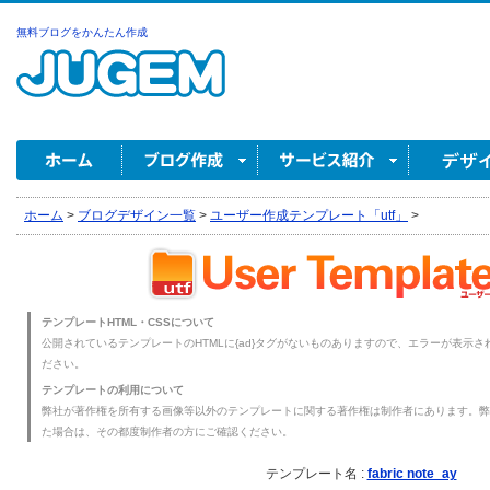
無料ブログをかんたん作成
ホーム
>
ブログデザイン一覧
>
ユーザー作成テンプレート「utf」
>
テンプレートHTML・CSSについて
公開されているテンプレートのHTMLに{ad}タグがないものありますので、エラーが表示され
ださい。
テンプレートの利用について
弊社が著作権を所有する画像等以外のテンプレートに関する著作権は制作者にあります。弊
た場合は、その都度制作者の方にご確認ください。
テンプレート名 :
fabric note_ay