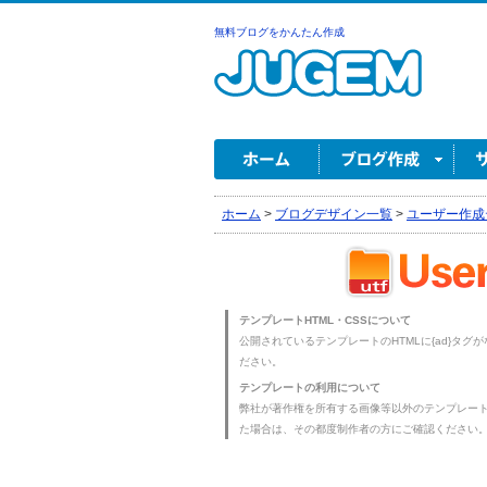
無料ブログをかんたん作成
ホーム
>
ブログデザイン一覧
>
ユーザー作成
テンプレートHTML・CSSについて
公開されているテンプレートのHTMLに{ad}タグ
ださい。
テンプレートの利用について
弊社が著作権を所有する画像等以外のテンプレー
た場合は、その都度制作者の方にご確認ください