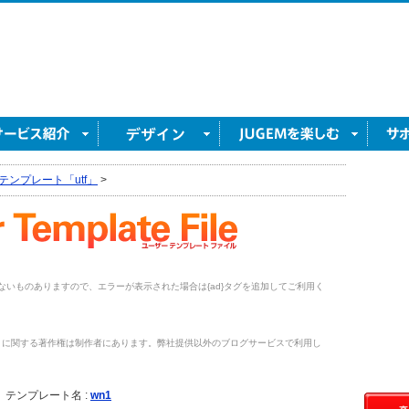
テンプレート「utf」
>
がないものありますので、エラーが表示された場合は{ad}タグを追加してご利用く
トに関する著作権は制作者にあります。弊社提供以外のブログサービスで利用し
。
テンプレート名 :
wn1