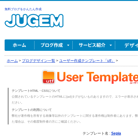
無料ブログをかんたん作成
ホーム
>
ブログデザイン一覧
>
ユーザー作成テンプレート「utf」
>
テンプレートHTML・CSSについて
公開されているテンプレートのHTMLに{ad}タグがないものありますので、エラーが表示され
ださい。
テンプレートの利用について
弊社が著作権を所有する画像等以外のテンプレートに関する著作権は制作者にあります。弊
た場合は、その都度制作者の方にご確認ください。
テンプレート名 :
Sepia