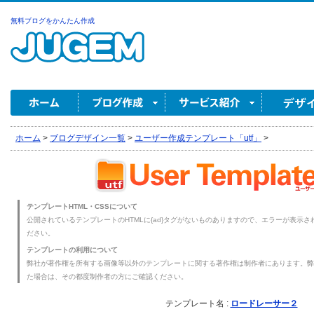
無料ブログをかんたん作成
ホーム
>
ブログデザイン一覧
>
ユーザー作成テンプレート「utf」
>
テンプレートHTML・CSSについて
公開されているテンプレートのHTMLに{ad}タグがないものありますので、エラーが表示され
ださい。
テンプレートの利用について
弊社が著作権を所有する画像等以外のテンプレートに関する著作権は制作者にあります。弊
た場合は、その都度制作者の方にご確認ください。
テンプレート名 :
ロードレーサー２