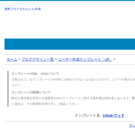
無料ブログをかんたん作成
ホーム
>
ブログデザイン一覧
>
ユーザー作成テンプレート「utf」
>
テンプレートHTML・CSSについて
公開されているテンプレートのHTMLに{ad}タグがないものありますので、エラーが表示され
ださい。
テンプレートの利用について
弊社が著作権を所有する画像等以外のテンプレートに関する著作権は制作者にあります。弊
た場合は、その都度制作者の方にご確認ください。
テンプレート名 :
cmsp-ウッド
テ