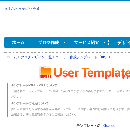
無料ブログをかんたん作成
ホーム
>
ブログデザイン一覧
>
ユーザー作成テンプレート「utf」
>
テンプレートHTML・CSSについて
公開されているテンプレートのHTMLに{ad}タグがないものありますので、エラーが表示され
ださい。
テンプレートの利用について
弊社が著作権を所有する画像等以外のテンプレートに関する著作権は制作者にあります。弊
た場合は、その都度制作者の方にご確認ください。
テンプレート名 :
Orange