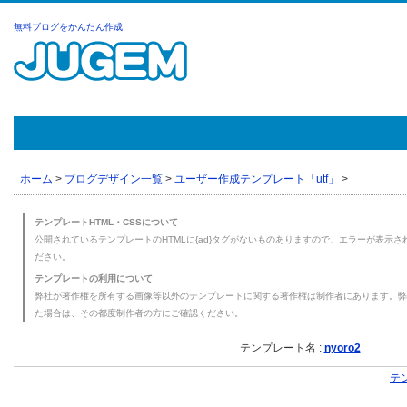
無料ブログをかんたん作成
ホーム
>
ブログデザイン一覧
>
ユーザー作成テンプレート「utf」
>
テンプレートHTML・CSSについて
公開されているテンプレートのHTMLに{ad}タグがないものありますので、エラーが表示され
ださい。
テンプレートの利用について
弊社が著作権を所有する画像等以外のテンプレートに関する著作権は制作者にあります。弊
た場合は、その都度制作者の方にご確認ください。
テンプレート名 :
nyoro2
テ