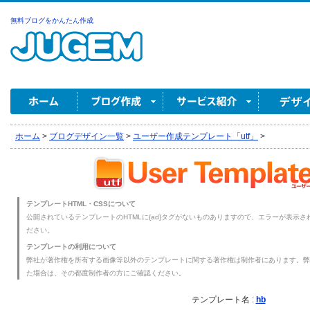
無料ブログをかんたん作成
ホーム
>
ブログデザイン一覧
>
ユーザー作成テンプレート「utf」
>
テンプレートHTML・CSSについて
公開されているテンプレートのHTMLに{ad}タグがないものありますので、エラーが表示され
ださい。
テンプレートの利用について
弊社が著作権を所有する画像等以外のテンプレートに関する著作権は制作者にあります。弊
た場合は、その都度制作者の方にご確認ください。
テンプレート名 :
hb