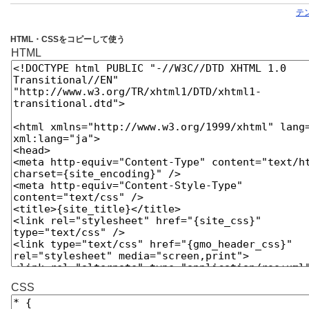
テ
HTML・CSSをコピーして使う
HTML
CSS