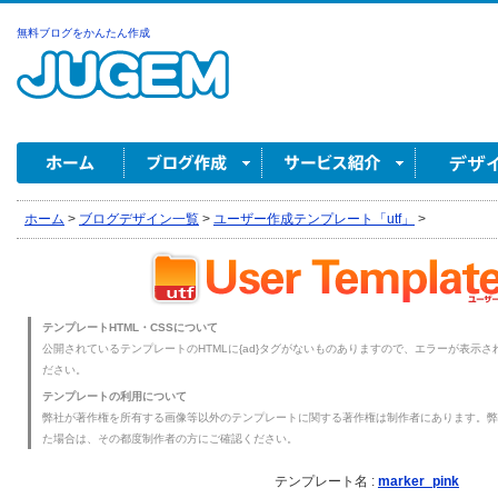
無料ブログをかんたん作成
ホーム
>
ブログデザイン一覧
>
ユーザー作成テンプレート「utf」
>
テンプレートHTML・CSSについて
公開されているテンプレートのHTMLに{ad}タグがないものありますので、エラーが表示され
ださい。
テンプレートの利用について
弊社が著作権を所有する画像等以外のテンプレートに関する著作権は制作者にあります。弊
た場合は、その都度制作者の方にご確認ください。
テンプレート名 :
marker_pink