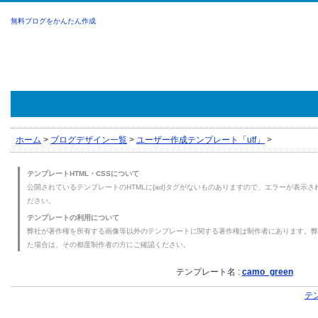
無料ブログをかんたん作成
ホーム
>
ブログデザイン一覧
>
ユーザー作成テンプレート「utf」
>
テンプレートHTML・CSSについて
公開されているテンプレートのHTMLに{ad}タグがないものありますので、エラーが表示され
ださい。
テンプレートの利用について
弊社が著作権を所有する画像等以外のテンプレートに関する著作権は制作者にあります。弊
た場合は、その都度制作者の方にご確認ください。
テンプレート名 :
camo_green