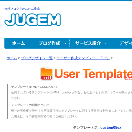
無料ブログをかんたん作成
ホーム
>
ブログデザイン一覧
>
ユーザー作成テンプレート「utf」
>
テンプレートHTML・CSSについて
公開されているテンプレートのHTMLに{ad}タグがないものありますので、エラーが表示され
ださい。
テンプレートの利用について
弊社が著作権を所有する画像等以外のテンプレートに関する著作権は制作者にあります。弊
た場合は、その都度制作者の方にご確認ください。
テンプレート名 :
custom05ex