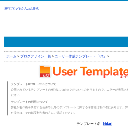
無料ブログをかんたん作成
ホーム
>
ブログデザイン一覧
>
ユーザー作成テンプレート「utf」
>
テンプレートHTML・CSSについて
公開されているテンプレートのHTMLに{ad}タグがないものありますので、エラーが表示され
ださい。
テンプレートの利用について
弊社が著作権を所有する画像等以外のテンプレートに関する著作権は制作者にあります。弊
た場合は、その都度制作者の方にご確認ください。
テンプレート名 :
hidari