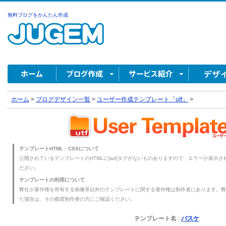
無料ブログをかんたん作成
ホーム
>
ブログデザイン一覧
>
ユーザー作成テンプレート「utf」
>
テンプレートHTML・CSSについて
公開されているテンプレートのHTMLに{ad}タグがないものありますので、エラーが表示され
ださい。
テンプレートの利用について
弊社が著作権を所有する画像等以外のテンプレートに関する著作権は制作者にあります。弊
た場合は、その都度制作者の方にご確認ください。
テンプレート名 :
バスケ