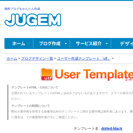
無料ブログをかんたん作成
ホーム
>
ブログデザイン一覧
>
ユーザー作成テンプレート「utf」
>
テンプレートHTML・CSSについて
公開されているテンプレートのHTMLに{ad}タグがないものありますので、エラーが表示され
ださい。
テンプレートの利用について
弊社が著作権を所有する画像等以外のテンプレートに関する著作権は制作者にあります。弊
た場合は、その都度制作者の方にご確認ください。
テンプレート名 :
dotted-black