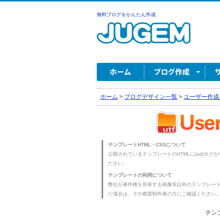
無料ブログをかんたん作成
ホーム
>
ブログデザイン一覧
>
ユーザー作成
テンプレートHTML・CSSについて
公開されているテンプレートのHTMLに{ad}タグ
ださい。
テンプレートの利用について
弊社が著作権を所有する画像等以外のテンプレー
た場合は、その都度制作者の方にご確認ください
テン