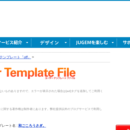
テンプレート「utf」
>
がないものありますので、エラーが表示された場合は{ad}タグを追加してご利用く
トに関する著作権は制作者にあります。弊社提供以外のブログサービスで利用し
。
プレート名 :
和ごころうさぎ。