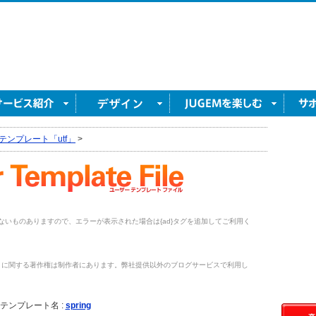
テンプレート「utf」
>
がないものありますので、エラーが表示された場合は{ad}タグを追加してご利用く
トに関する著作権は制作者にあります。弊社提供以外のブログサービスで利用し
。
テンプレート名 :
spring