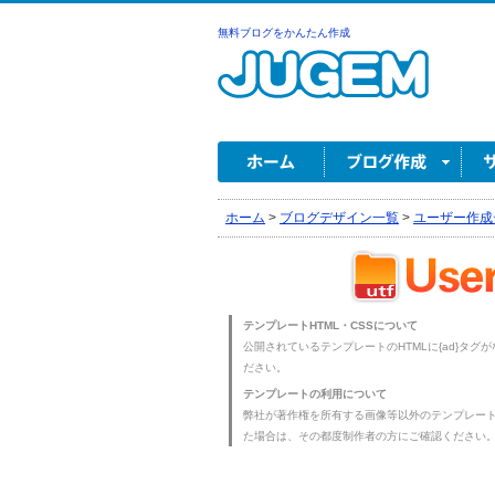
無料ブログをかんたん作成
ホーム
>
ブログデザイン一覧
>
ユーザー作成
テンプレートHTML・CSSについて
公開されているテンプレートのHTMLに{ad}タグ
ださい。
テンプレートの利用について
弊社が著作権を所有する画像等以外のテンプレー
た場合は、その都度制作者の方にご確認ください