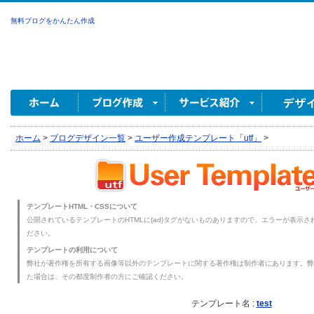
無料ブログをかんたん作成
ホーム
>
ブログデザイン一覧
>
ユーザー作成テンプレート「utf」
>
テンプレートHTML・CSSについて
公開されているテンプレートのHTMLに{ad}タグがないものありますので、エラーが表示され
ださい。
テンプレートの利用について
弊社が著作権を所有する画像等以外のテンプレートに関する著作権は制作者にあります。弊
た場合は、その都度制作者の方にご確認ください。
テンプレート名 :
test