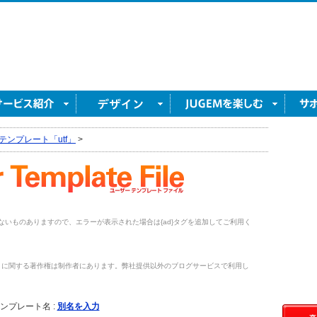
テンプレート「utf」
>
がないものありますので、エラーが表示された場合は{ad}タグを追加してご利用く
トに関する著作権は制作者にあります。弊社提供以外のブログサービスで利用し
。
ンプレート名 :
別名を入力