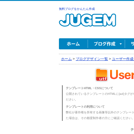
無料ブログをかんたん作成
ホーム
>
ブログデザイン一覧
>
ユーザー作成
テンプレートHTML・CSSについて
公開されているテンプレートのHTMLに{ad}タグ
ださい。
テンプレートの利用について
弊社が著作権を所有する画像等以外のテンプレー
た場合は、その都度制作者の方にご確認ください
テ