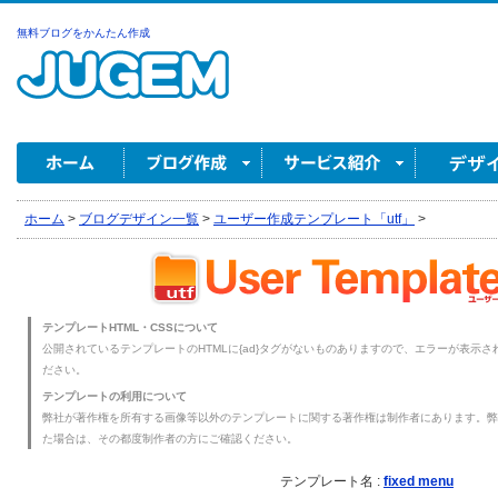
無料ブログをかんたん作成
ホーム
>
ブログデザイン一覧
>
ユーザー作成テンプレート「utf」
>
テンプレートHTML・CSSについて
公開されているテンプレートのHTMLに{ad}タグがないものありますので、エラーが表示され
ださい。
テンプレートの利用について
弊社が著作権を所有する画像等以外のテンプレートに関する著作権は制作者にあります。弊
た場合は、その都度制作者の方にご確認ください。
テンプレート名 :
fixed menu