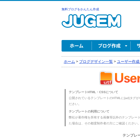
無料ブログをかんたん作成
ホーム
>
ブログデザイン一覧
>
ユーザー作成
テンプレートHTML・CSSについて
公開されているテンプレートのHTMLに{ad}タグ
ださい。
テンプレートの利用について
弊社が著作権を所有する画像等以外のテンプレー
た場合は、その都度制作者の方にご確認ください
テンプレー