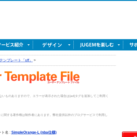
テンプレート「utf」
>
がないものありますので、エラーが表示された場合は{ad}タグを追加してご利用く
トに関する著作権は制作者にあります。弊社提供以外のブログサービスで利用し
。
ト名 :
SimpleOrange-L (nba仕様)